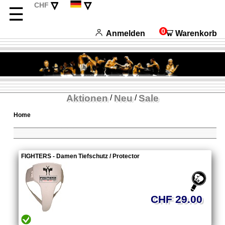
▿
▿
CHF
☰
EUR
English
USD
Français
0
Anmelden
Warenkorb
Italiano
Español
Aktionen
Neu
Sale
/
/
Home
FIGHTERS - Damen Tiefschutz / Protector
CHF 29.00