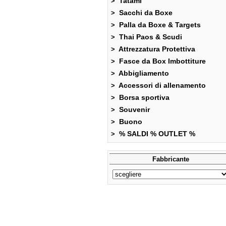
Tatami
>
Sacchi da Boxe
>
Palla da Boxe & Targets
>
Thai Paos & Scudi
>
Attrezzatura Protettiva
>
Fasce da Box Imbottiture
>
Abbigliamento
>
Accessori di allenamento
>
Borsa sportiva
>
Souvenir
>
Buono
>
% SALDI % OUTLET %
>
Fabbricante