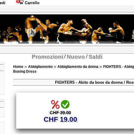
0
edi
Carrello
Promozioni
Nuovo
Saldi
/
/
»
»
»
Home
Abbigliamento
Abbigliamento da donna
FIGHTERS - Abbig
Boxing Dress
FIGHTERS - Abito da boxe da donna / Ros
CHF 39.00
CHF 19.00