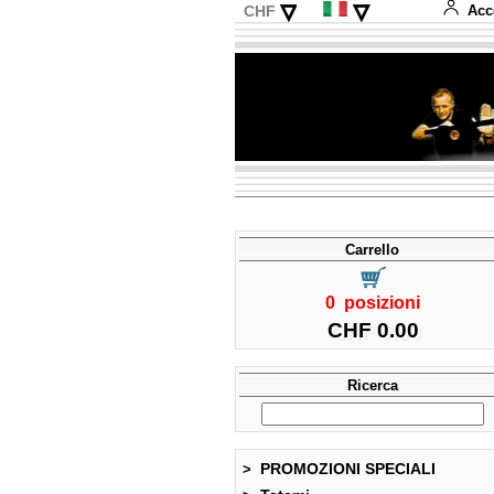
▿
▿
CHF
Acc
EUR
Deutsch
USD
English
Français
Español
Carrello
0 posizioni
CHF 0.00
Ricerca
PROMOZIONI SPECIALI
>