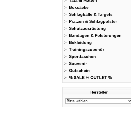
Tatami Matten
>
Boxsäcke
>
Schlagbälle & Targets
>
Pratzen & Schlagpolster
>
Schutzausrüstung
>
Bandagen & Polsterungen
>
Bekleidung
>
Trainingszubehör
>
Sporttaschen
>
Souvenir
>
Gutschein
>
% SALE % OUTLET %
>
Hersteller