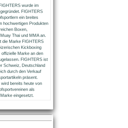
 FIGHTERS wurde im
 gegründet. FIGHTERS
fsportlern ein breites
an hochwertigen Produkten
reichen Boxen,
 Muay Thai und MMA an.
ist die Marke FIGHTERS
zerischen Kickboxing
 offizielle Marke an den
zugelassen. FIGHTERS ist
der Schweiz, Deutschland
ich durch den Verkauf
ortartikeln präsent.
ird bereits heute von
fsportvereinen als
 Marke eingesetzt.