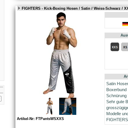
FIGHTERS - Kick-Boxing Hosen / Satin / Weiss-Schwarz / X
Aus
Ar
Satin Hose
Boxerbund 
Schnürung f
Sehr gute B
grosszügig
Modelle un
Artikel-Nr: FTPantsWSXXS
FIGHTERS S