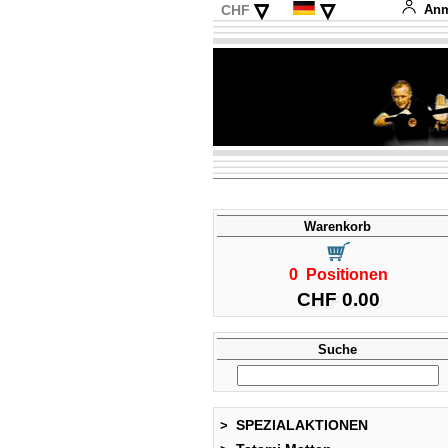
▿
▿
CHF
Anm
EUR
English
USD
Français
Italiano
Español
Warenkorb
0 Positionen
CHF 0.00
Suche
SPEZIALAKTIONEN
>