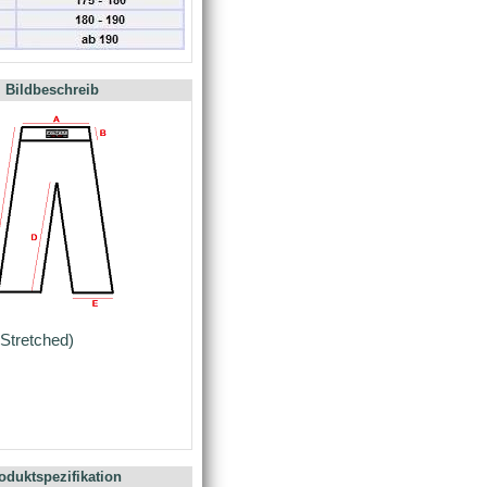
Bildbeschreib
Stretched)
m
oduktspezifikation