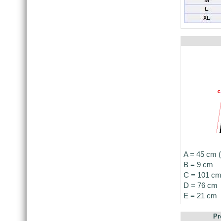
A = 45 cm (
B = 9 cm
C = 101 c
D = 76 cm
E = 21 cm
Pr